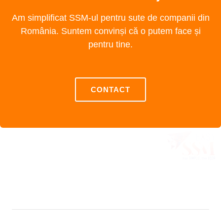
Am simplificat SSM-ul pentru sute de companii din
România. Suntem convinși că o putem face și
pentru tine.
CONTACT