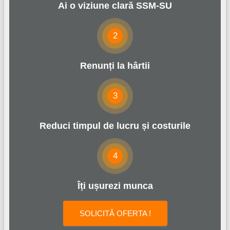
Ai o viziune clară SSM-SU
2
Renunți la hârtii
3
Reduci timpul de lucru și costurile
4
Îți ușurezi munca
SOLICITĂ OFERTA !