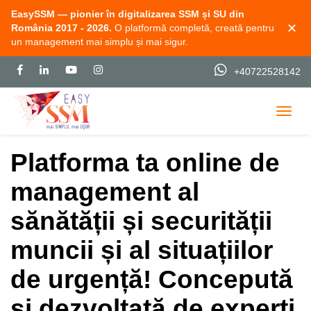
EasySSM — pionier în digitalizarea SSM și SU din
✕
România 2017 - 2026.
O platformă completă, creată pentru
un management mai simplu și mai sigur.
+40722528142
Togg
Platforma ta online de
management al
sănătății și securității
muncii și al situațiilor
de urgență! Concepută
și dezvoltată de experți