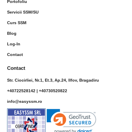
Portofoliu
Servicii SSM/SU
Curs SSM
Blog
Log-In
Contact
Contact
Str. Ciocirliei, Nr.1, Et.3, Ap.24, Ilfov, Bragadiru
+40722528142 |
+40730520822
info@easyssm.ro