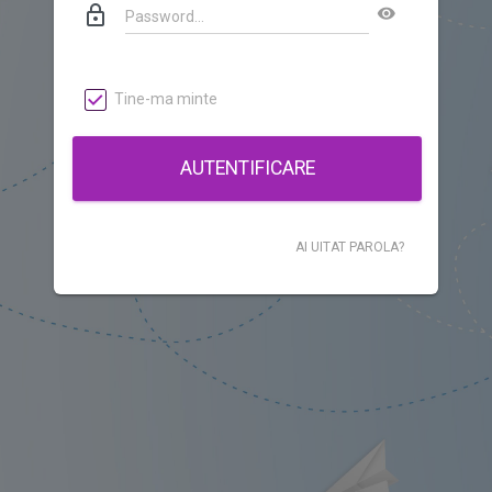
lock_outline
visibility
Tine-ma minte
AUTENTIFICARE
AI UITAT PAROLA?